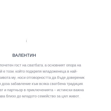
ВАЛЕНТИН
почетен гост на сватбата, а основният опора на
й е този, който подкрепя младоженеца в най-
ивота му, носи отговорността да бъде довереник
я доза забавление към всяка сватбена традиция.
ат и партньор в приключенията – истински важна
ава близо до младото семейство за цял живот.