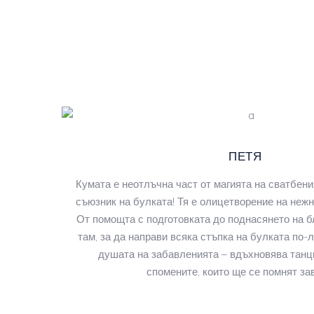
ПЕТЯ
Кумата е неотлъчна част от магията на сватбени
съюзник на булката! Тя е олицетворение на нежно
От помощта с подготовката до поднасянето на б
там, за да направи всяка стъпка на булката по-л
душата на забавленията – вдъхновява танци
спомените, които ще се помнят зав