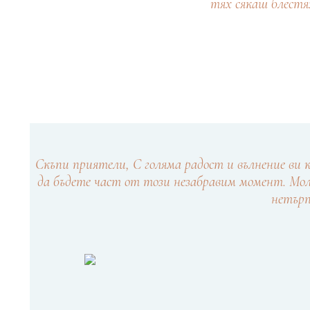
тях сякаш блестя
Скъпи приятели, С голяма радост и вълнение ви 
да бъдете част от този незабравим момент. Мо
нетърп