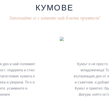
КУМОВЕ
Запознайте се с нашите най-близки приятели!
я ден и най-големият
Кумът е не просто 
ст, подкрепа и стил.
младоженеца! То
лагословия, кумата е
вълнуващия ден от ж
ека и уверена. Тя е и
и съветник, и добав
те, усмивките и
Кумът е приятел, бр
инаги.
фигура, която ост