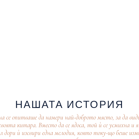
НАШАТА ИСТОРИЯ
на се опитваше да намери най-доброто място, за да вид
своята китара. Вместо да се ядоса, той ѝ се усмихна и я 
л дори ѝ изсвири една мелодия, която току-що беше изми