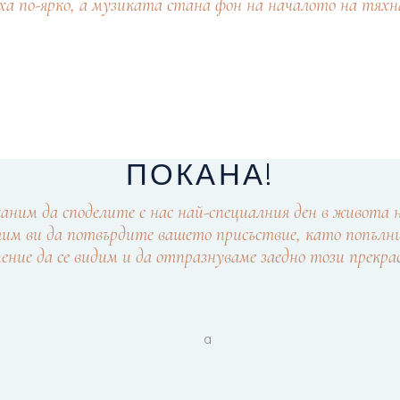
ха по-ярко, а музиката стана фон на началото на тяхн
ПОКАНА!
каним да споделите с нас най-специалния ден в живота 
лим ви да потвърдите вашето присъствие, като попълни
ение да се видим и да отпразнуваме заедно този прекрас